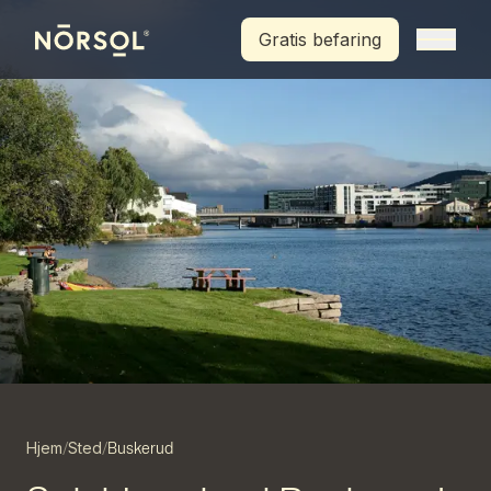
Hopp til hovedinnhold
Gratis befaring
Hjem
Sted
/
/
Buskerud