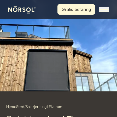
Hopp til hovedinnhold
Gratis befaring
Hjem
Sted
/
/
Solskjerming i Elverum