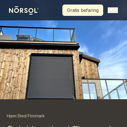
Hopp til hovedinnhold
Gratis befaring
Hjem
Sted
/
/
Finnmark