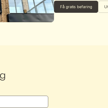
Få gratis befaring
Ut
ng