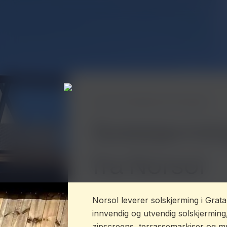
Hopp til hovedinnhold
Hjem
Sted
/
/
Solskjerming i Gratangen
Solskjermin
fra Norsol
Norsol leverer solskjerming i Grat
innvendig og utvendig solskjerming,
zipscreens, terrassemarkiser og m