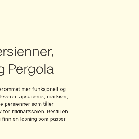
,
ersienner,
g Pergola
terommet mer funksjonelt og
 leverer zipscreens, markiser,
ge persienner som tåler
 for midnattssolen. Bestill en
g finn en løsning som passer