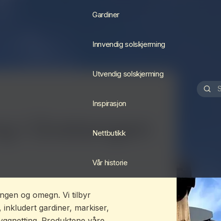
Gardiner
Innvendig solskjerming
Utvendig solskjerming
Inspirasjon
g i Gratangen
Nettbutikk
Vår historie
angen og omegn. Vi tilbyr
 inkludert gardiner, markiser,
yggnetting. Produktene våre