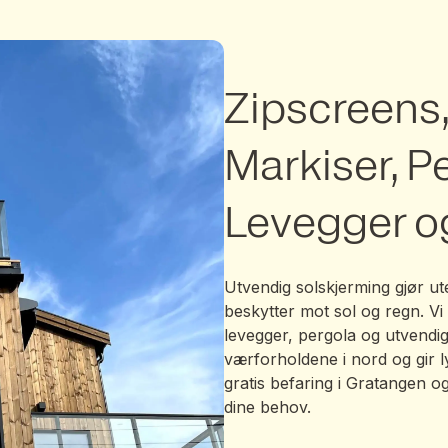
Zipscreens
Markiser, P
Levegger o
Utvendig solskjerming gjør u
beskytter mot sol og regn. Vi
levegger, pergola og utvendi
værforholdene i nord og gir ly
gratis befaring i Gratangen o
dine behov.