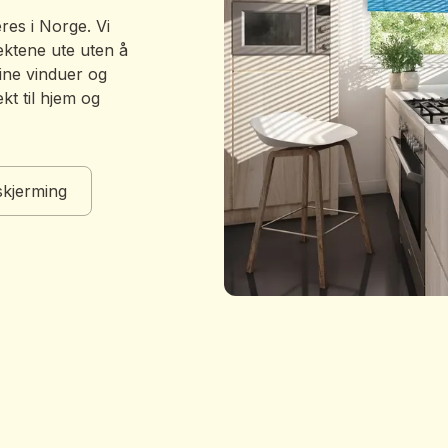
res i Norge. Vi
ektene ute uten å
dine vinduer og
kt til hjem og
skjerming