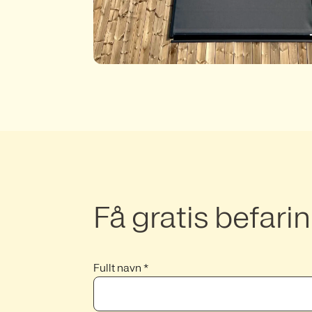
Få gratis befari
Fullt navn *