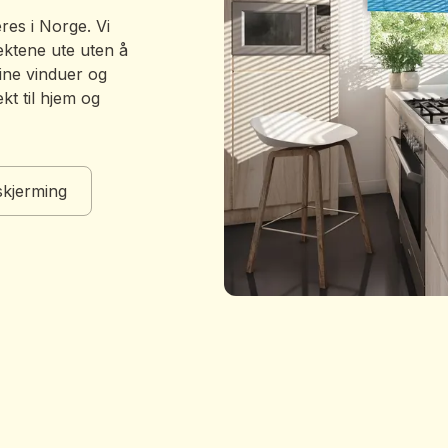
res i Norge. Vi
ektene ute uten å
dine vinduer og
kt til hjem og
skjerming