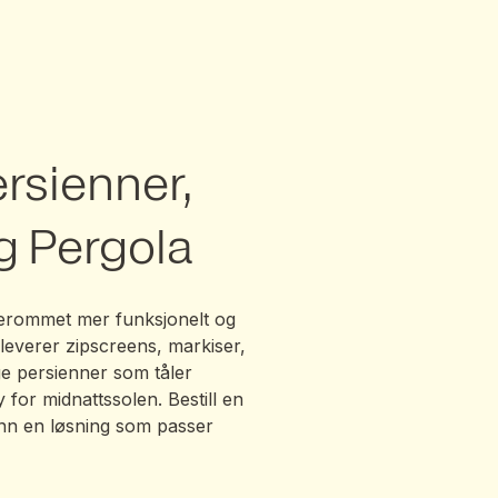
,
ersienner,
g Pergola
terommet mer funksjonelt og
 leverer zipscreens, markiser,
ge persienner som tåler
 for midnattssolen. Bestill en
finn en løsning som passer