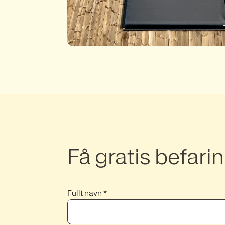
Få gratis befari
Fullt navn *