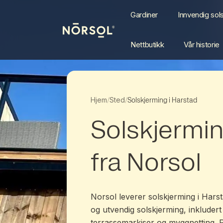
Hopp til hovedinnhold
Gardiner
Innvendig sol
Nettbutikk
Vår historie
Hjem
Sted
/
/
Solskjerming i Harstad
Solskjermin
fra Norsol
Norsol leverer solskjerming i Harst
og utvendig solskjerming, inkludert
terrassemarkiser og myggnetting. 