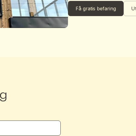
Få gratis befaring
Ut
ng