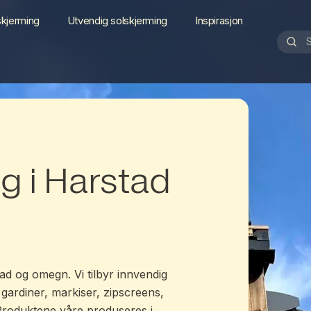
skjerming
Utvendig solskjerming
Inspirasjon
g i Harstad
ad og omegn. Vi tilbyr innvendig
 gardiner, markiser, zipscreens,
Produktene våre produseres i