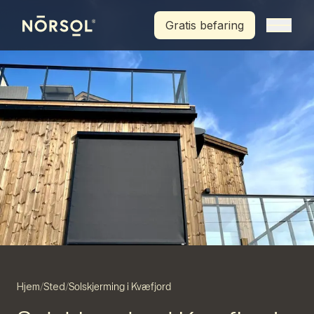
Hopp til hovedinnhold
Gratis befaring
Hjem
Sted
/
/
Solskjerming i Kvæfjord