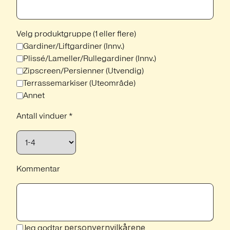
Velg produktgruppe (1 eller flere)
Gardiner/Liftgardiner (Innv.)
Plissé/Lameller/Rullegardiner (Innv.)
Zipscreen/Persienner (Utvendig)
Terrassemarkiser (Uteområde)
Annet
Antall vinduer *
Kommentar
personvernvilkårene
Jeg godtar