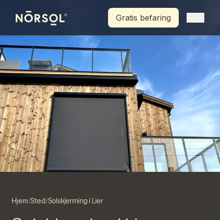
Hopp til hovedinnhold
Gratis befaring
Hjem
Sted
/
/
Solskjerming i Lier