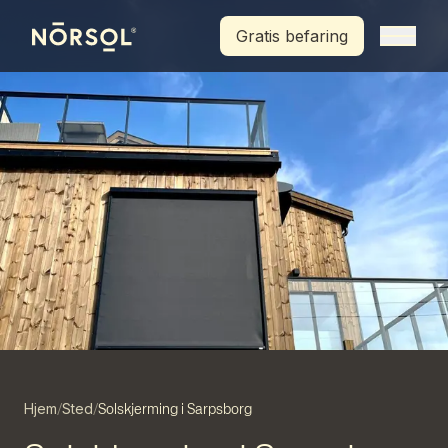
Hopp til hovedinnhold
Gratis befaring
Hjem
Sted
/
/
Solskjerming i Sarpsborg