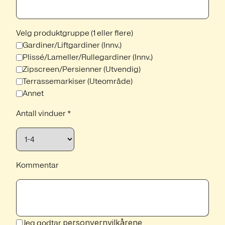
Velg produktgruppe (1 eller flere)
Gardiner/Liftgardiner (Innv.)
Plissé/Lameller/Rullegardiner (Innv.)
Zipscreen/Persienner (Utvendig)
Terrassemarkiser (Uteområde)
Annet
Antall vinduer *
Kommentar
personvernvilkårene
Jeg godtar