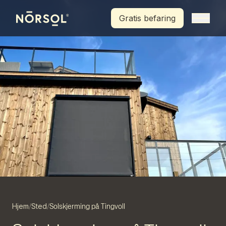
Hopp til hovedinnhold
Gratis befaring
Hjem
Sted
/
/
Solskjerming på Tingvoll